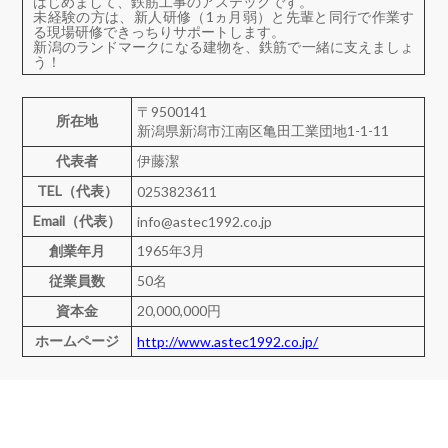
はじめまして、鉄筋工事のアステックです。
未経験の方は、新人研修（1ヵ月弱）と先輩と同行で作業す
る現場研修できっちりサポートします。
新潟のランドマークになる建物を、鉄筋で一緒に支えましょ
う！
〒9500141
所在地
新潟県新潟市江南区亀田工業団地1-1-11
代表者
伊藤潔
TEL（代表）
0253823611
Email（代表）
info@astec1992.co.jp
創業年月
1965年3月
従業員数
50名
資本金
20,000,000円
ホームページ
http://www.astec1992.co.jp/