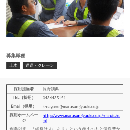
募集職種
土木
運送・クレーン
採用担当者
長野訓典
TEL（採用）
0436435151
Email（採用）
k-nagano@marusan-jyuuki.co.jp
採用ホームペー
http://www.marusan-jyuuki.co.jp/recruit.ht
ジ
ml
創業以来、「経営は人にあり」という考えのもと個性豊か