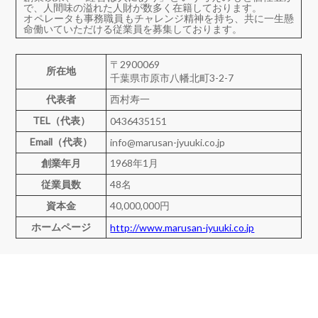
で、人間味の溢れた人財が数多く在籍しております。
オペレータも事務職員もチャレンジ精神を持ち、共に一生懸
命働いていただける従業員を募集しております。
〒2900069
所在地
千葉県市原市八幡北町3-2-7
代表者
西村寿一
TEL（代表）
0436435151
Email（代表）
info@marusan-jyuuki.co.jp
創業年月
1968年1月
従業員数
48名
資本金
40,000,000円
ホームページ
http://www.marusan-jyuuki.co.jp