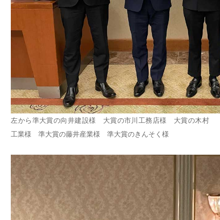
左から準大賞の向井建設様 大賞の市川工務店様 大賞の木村
工業様 準大賞の藤井産業様 準大賞のきんそく様