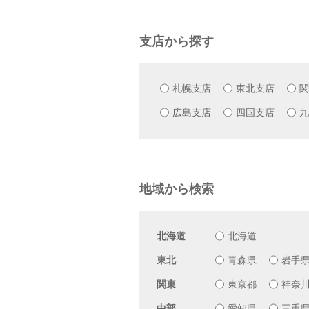
支店から探す
札幌支店
東北支店
関
広島支店
四国支店
九
地域から検索
北海道
北海道
東北
青森県
岩手
関東
東京都
神奈
中部
愛知県
三重