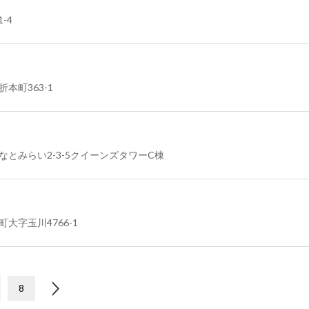
-4
本町363-1
みなとみらい2-3-5クイーンズタワーC棟
大字玉川4766-1
8