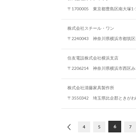
〒1700005 東京都豊島区南大塚1-1
株式会社スチール・ワン
〒2240043 神奈川県横浜市都筑区折
住友電設株式会社横浜支店
〒2206214 神奈川県横浜市西区
株式会社清藤家具製作所
〒3550342 埼玉県比企郡ときがわ町
6
«
4
5
7
»