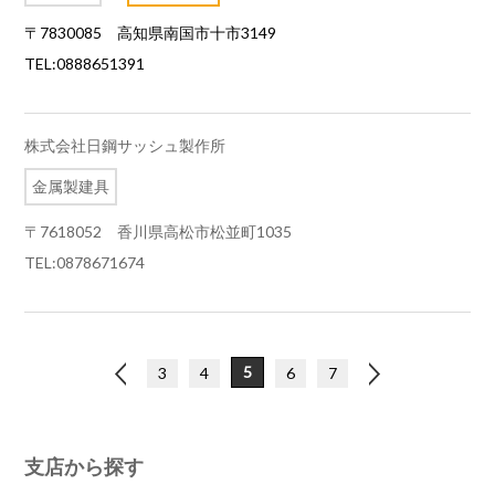
〒7830085 高知県南国市十市3149
TEL:0888651391
株式会社日鋼サッシュ製作所
金属製建具
〒7618052 香川県高松市松並町1035
TEL:0878671674
5
«
3
4
»
6
7
支店から探す