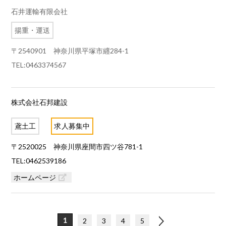
石井運輸有限会社
揚重・運送
〒2540901 神奈川県平塚市纒284-1
TEL:0463374567
株式会社石邦建設
鳶土工
求人募集中
〒2520025 神奈川県座間市四ツ谷781-1
TEL:0462539186
ホームページ
1
2
3
»
4
5