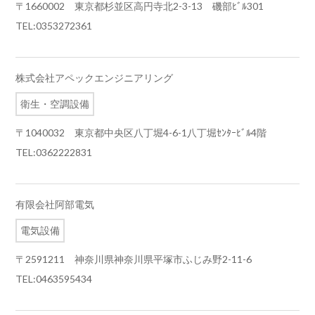
〒1660002 東京都杉並区高円寺北2-3-13 磯部ﾋﾞﾙ301
TEL:0353272361
株式会社アペックエンジニアリング
衛生・空調設備
〒1040032 東京都中央区八丁堀4-6-1八丁堀ｾﾝﾀｰﾋﾞﾙ4階
TEL:0362222831
有限会社阿部電気
電気設備
〒2591211 神奈川県神奈川県平塚市ふじみ野2-11-6
TEL:0463595434